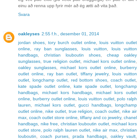
einu að renna upp fyrir mér að ég ætti að vita það.
Svara
oakleyses
2:55 f.h., desember 01, 2014
jordan shoes
,
tory burch outlet online
,
louis vuitton outlet
online
,
ray ban sunglasses
,
louis vuitton
,
louis vuitton
handbags
,
christian louboutin shoes
,
cheap oakley
sunglasses
,
true religion outlet
,
michael kors outlet online
,
oakley sunglasses
,
michael kors outlet online
,
burberry
outlet online
,
ray ban outlet
,
tiffany jewelry
,
louis vuitton
outlet
,
longchamp outlet
,
red bottom shoes
,
coach outlet
,
kate spade outlet online
,
kate spade outlet
,
longchamp
handbags
,
michael kors handbags
,
michael kors outlet
online
,
burberry outlet online
,
louis vuitton outlet
,
polo ralph
lauren
,
michael kors outlet
,
gucci handbags
,
longchamp
outlet online
,
nike outlet
,
true religion
,
coach outlet
,
nike air
max
,
coach outlet store online
,
tiffany and co jewelry
,
chanel
handbags
,
nike free
,
christian louboutin outlet
,
michael kors
outlet store
,
polo ralph lauren outlet
,
nike air max
,
christian
louboutin
,
coach purses
,
prada handbags
,
oakley vault
,