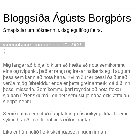
Bloggsíða Ágústs Borgþórs
Smápistlar um bókmenntir, daglegt líf og fleira.
sunnudagur, september 17, 2006
;
Mig langar að biðja fólk um að hætta að nota semíkommu
eins og tvípunkt, það er rangt og frekar hallærislegt í augum
þess sem kann að nota hana. Því miður er þessi ósiður að
verða mjög útbreiddur enda er þetta greinarmerki dáldið inni
þessi misserin. Semíkommu þarf reyndar að nota frekar
sjaldan í íslensku máli en þeir sem skilja hana ekki ættu að
sleppa henni.
Semíkomma er notuð í upptalningu ósamkynja liða. Dæmi:
sykur, brauð, hveiti; boltar, skrúfur, naglar ...
Líka er hún notið í e-k skýringarsetningum innan