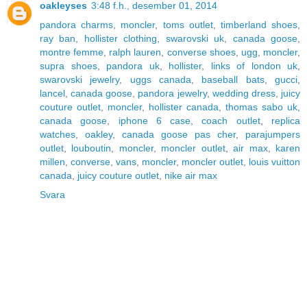
oakleyses
3:48 f.h., desember 01, 2014
pandora charms
,
moncler
,
toms outlet
,
timberland shoes
,
ray ban
,
hollister clothing
,
swarovski uk
,
canada goose
,
montre femme
,
ralph lauren
,
converse shoes
,
ugg
,
moncler
,
supra shoes
,
pandora uk
,
hollister
,
links of london uk
,
swarovski jewelry
,
uggs canada
,
baseball bats
,
gucci
,
lancel
,
canada goose
,
pandora jewelry
,
wedding dress
,
juicy
couture outlet
,
moncler
,
hollister canada
,
thomas sabo uk
,
canada goose
,
iphone 6 case
,
coach outlet
,
replica
watches
,
oakley
,
canada goose pas cher
,
parajumpers
outlet
,
louboutin
,
moncler
,
moncler outlet
,
air max
,
karen
millen
,
converse
,
vans
,
moncler
,
moncler outlet
,
louis vuitton
canada
,
juicy couture outlet
,
nike air max
Svara