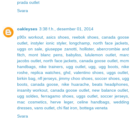
prada outlet
Svara
oakleyses
3:38 f.h., desember 01, 2014
p90x workout
,
asics shoes
,
reebok shoes
,
canada goose
outlet
,
instyler ionic styler
,
longchamp
,
north face jackets
,
uggs on sale
,
giuseppe zanotti
,
hollister
,
abercrombie and
fitch
,
mont blanc pens
,
babyliss
,
lululemon outlet
,
marc
jacobs outlet
,
north face jackets
,
canada goose outlet
,
mcm
handbags
,
nike trainers
,
ugg outlet
,
ugg
,
ugg boots
,
nike
roshe
,
replica watches
,
ghd
,
valentino shoes
,
uggs outlet
,
birkin bag
,
nfl jerseys
,
jimmy choo shoes
,
soccer shoes
,
ugg
boots
,
canada goose
,
nike huarache
,
beats headphones
,
insanity workout
,
canada goose outlet
,
new balance outlet
,
ugg soldes
,
ferragamo shoes
,
uggs outlet
,
soccer jerseys
,
mac cosmetics
,
herve leger
,
celine handbags
,
wedding
dresses
,
vans outlet
,
chi flat iron
,
bottega veneta
Svara