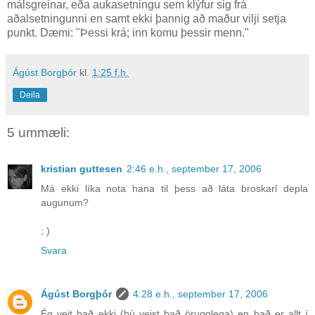
málsgreinar, eða aukasetningu sem klýfur sig frá
aðalsetningunni en samt ekki þannig að maður vilji setja
punkt. Dæmi: "Þessi krá; inn komu þessir menn."
Ágúst Borgþór
kl.
1:25 f.h.
Deila
5 ummæli:
kristian guttesen
2:46 e.h., september 17, 2006
Má ekki líka nota hana til þess að láta broskarl depla
augunum?
; )
Svara
Ágúst Borgþór
4:28 e.h., september 17, 2006
Ég veit það ekki (þú veist það örugglega) en það er allt í