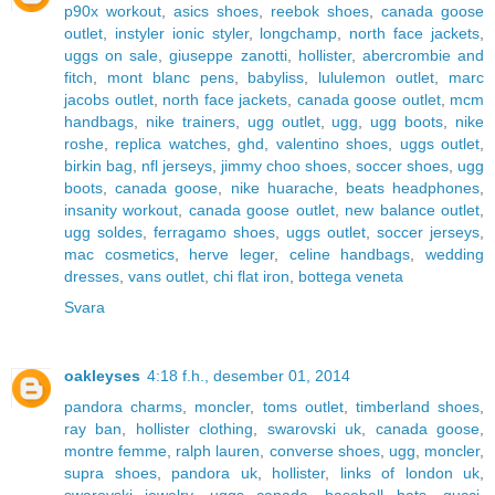
p90x workout
,
asics shoes
,
reebok shoes
,
canada goose
outlet
,
instyler ionic styler
,
longchamp
,
north face jackets
,
uggs on sale
,
giuseppe zanotti
,
hollister
,
abercrombie and
fitch
,
mont blanc pens
,
babyliss
,
lululemon outlet
,
marc
jacobs outlet
,
north face jackets
,
canada goose outlet
,
mcm
handbags
,
nike trainers
,
ugg outlet
,
ugg
,
ugg boots
,
nike
roshe
,
replica watches
,
ghd
,
valentino shoes
,
uggs outlet
,
birkin bag
,
nfl jerseys
,
jimmy choo shoes
,
soccer shoes
,
ugg
boots
,
canada goose
,
nike huarache
,
beats headphones
,
insanity workout
,
canada goose outlet
,
new balance outlet
,
ugg soldes
,
ferragamo shoes
,
uggs outlet
,
soccer jerseys
,
mac cosmetics
,
herve leger
,
celine handbags
,
wedding
dresses
,
vans outlet
,
chi flat iron
,
bottega veneta
Svara
oakleyses
4:18 f.h., desember 01, 2014
pandora charms
,
moncler
,
toms outlet
,
timberland shoes
,
ray ban
,
hollister clothing
,
swarovski uk
,
canada goose
,
montre femme
,
ralph lauren
,
converse shoes
,
ugg
,
moncler
,
supra shoes
,
pandora uk
,
hollister
,
links of london uk
,