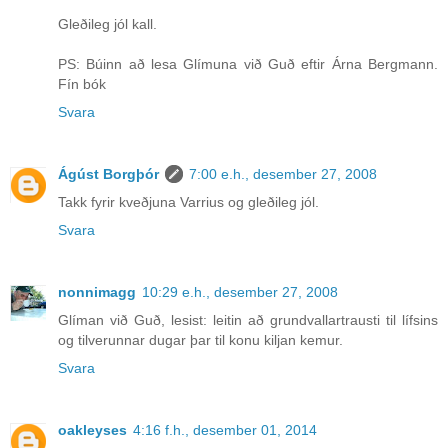
Gleðileg jól kall.
PS: Búinn að lesa Glímuna við Guð eftir Árna Bergmann.
Fín bók
Svara
Ágúst Borgþór
7:00 e.h., desember 27, 2008
Takk fyrir kveðjuna Varrius og gleðileg jól.
Svara
nonnimagg
10:29 e.h., desember 27, 2008
Glíman við Guð, lesist: leitin að grundvallartrausti til lífsins
og tilverunnar dugar þar til konu kiljan kemur.
Svara
oakleyses
4:16 f.h., desember 01, 2014