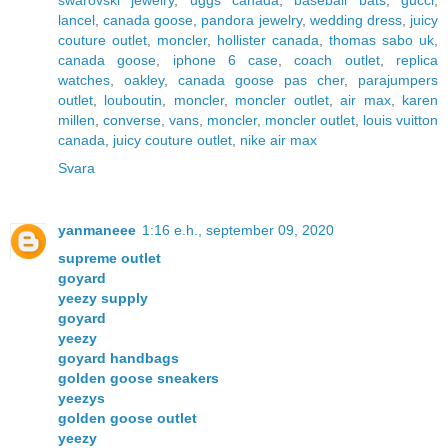
swarovski jewelry
,
uggs canada
,
baseball bats
,
gucci
,
lancel
,
canada goose
,
pandora jewelry
,
wedding dress
,
juicy
couture outlet
,
moncler
,
hollister canada
,
thomas sabo uk
,
canada goose
,
iphone 6 case
,
coach outlet
,
replica
watches
,
oakley
,
canada goose pas cher
,
parajumpers
outlet
,
louboutin
,
moncler
,
moncler outlet
,
air max
,
karen
millen
,
converse
,
vans
,
moncler
,
moncler outlet
,
louis vuitton
canada
,
juicy couture outlet
,
nike air max
Svara
yanmaneee
1:16 e.h., september 09, 2020
supreme outlet
goyard
yeezy supply
goyard
yeezy
goyard handbags
golden goose sneakers
yeezys
golden goose outlet
yeezy