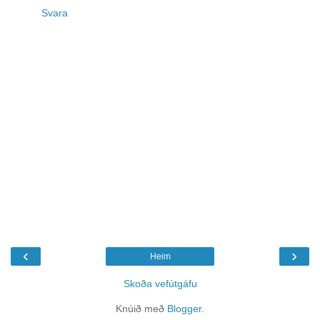
Svara
‹
›
Heim
Skoða vefútgáfu
Knúið með
Blogger
.