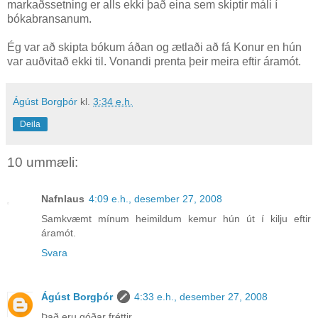
markaðssetning er alls ekki það eina sem skiptir máli í
bókabransanum.
Ég var að skipta bókum áðan og ætlaði að fá Konur en hún
var auðvitað ekki til. Vonandi prenta þeir meira eftir áramót.
Ágúst Borgþór
kl.
3:34 e.h.
Deila
10 ummæli:
Nafnlaus
4:09 e.h., desember 27, 2008
Samkvæmt mínum heimildum kemur hún út í kilju eftir
áramót.
Svara
Ágúst Borgþór
4:33 e.h., desember 27, 2008
Það eru góðar fréttir.