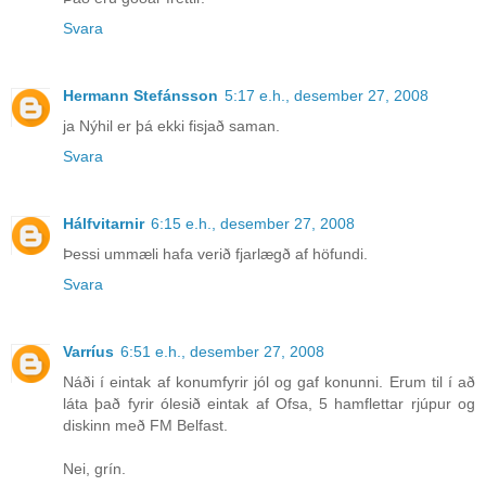
Svara
Hermann Stefánsson
5:17 e.h., desember 27, 2008
ja Nýhil er þá ekki fisjað saman.
Svara
Hálfvitarnir
6:15 e.h., desember 27, 2008
Þessi ummæli hafa verið fjarlægð af höfundi.
Svara
Varríus
6:51 e.h., desember 27, 2008
Náði í eintak af konumfyrir jól og gaf konunni. Erum til í að
láta það fyrir ólesið eintak af Ofsa, 5 hamflettar rjúpur og
diskinn með FM Belfast.
Nei, grín.