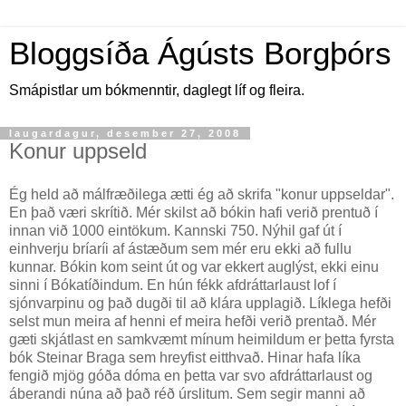
Bloggsíða Ágústs Borgþórs
Smápistlar um bókmenntir, daglegt líf og fleira.
laugardagur, desember 27, 2008
Konur uppseld
Ég held að málfræðilega ætti ég að skrifa "konur uppseldar".
En það væri skrítið. Mér skilst að bókin hafi verið prentuð í
innan við 1000 eintökum. Kannski 750. Nýhil gaf út í
einhverju bríaríi af ástæðum sem mér eru ekki að fullu
kunnar. Bókin kom seint út og var ekkert auglýst, ekki einu
sinni í Bókatíðindum. En hún fékk afdráttarlaust lof í
sjónvarpinu og það dugði til að klára upplagið. Líklega hefði
selst mun meira af henni ef meira hefði verið prentað. Mér
gæti skjátlast en samkvæmt mínum heimildum er þetta fyrsta
bók Steinar Braga sem hreyfist eitthvað. Hinar hafa líka
fengið mjög góða dóma en þetta var svo afdráttarlaust og
áberandi núna að það réð úrslitum. Sem segir manni að